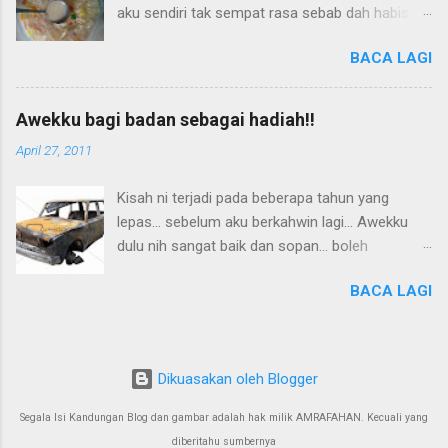
aku sendiri tak sempat rasa sebab dah habis...
lama.. Kalau frame gambar erkk.. yang digital
huhuhu... Ok tanpa membuang masa lagi.. kita
boleh.. hehehe..yang tak digital kena letak
BACA LAGI
mulakan yer... Err.. letak gambar dulu laa...
gambar pasangan atau pun berdua kot.. Bunga
Gambar ni sempat ambil kat rumah, masa
tak sesuai kot,
berkelah tak sempat dah!
Awekku bagi badan sebagai hadiah!!
April 27, 2011
Kisah ni terjadi pada beberapa tahun yang
lepas... sebelum aku berkahwin lagi... Awekku
dulu nih sangat baik dan sopan... boleh
dikatakan gadis melayu terbaik dari ladanglah!!
BACA LAGI
Err..bukan dari ladang sawit atau ladang getah
tapi dari ladang anggor kat Perlis nun...
Kitaorang bercinta masa tu tak lama... lebih
kurang 3 bulan jer... Mungkin jodoh aku tak
Dikuasakan oleh Blogger
panjang... tapi dalam tempoh 3 bulan tu,
kebetulan hari jadi aku nak dekat... dia tanya aku
Segala Isi Kandungan Blog dan gambar adalah hak milik AMRAFAHAN. Kecuali yang
apa hadiah yang aku nak? aku jawab tak kisah
diberitahu sumbernya