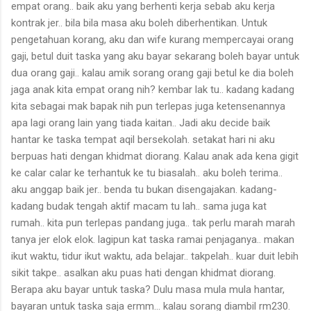
empat orang.. baik aku yang berhenti kerja sebab aku kerja
kontrak jer.. bila bila masa aku boleh diberhentikan. Untuk
pengetahuan korang, aku dan wife kurang mempercayai orang
gaji, betul duit taska yang aku bayar sekarang boleh bayar untuk
dua orang gaji.. kalau amik sorang orang gaji betul ke dia boleh
jaga anak kita empat orang nih? kembar lak tu.. kadang kadang
kita sebagai mak bapak nih pun terlepas juga ketensenannya
apa lagi orang lain yang tiada kaitan.. Jadi aku decide baik
hantar ke taska tempat aqil bersekolah. setakat hari ni aku
berpuas hati dengan khidmat diorang. Kalau anak ada kena gigit
ke calar calar ke terhantuk ke tu biasalah.. aku boleh terima..
aku anggap baik jer.. benda tu bukan disengajakan. kadang-
kadang budak tengah aktif macam tu lah.. sama juga kat
rumah.. kita pun terlepas pandang juga.. tak perlu marah marah
tanya jer elok elok. lagipun kat taska ramai penjaganya.. makan
ikut waktu, tidur ikut waktu, ada belajar.. takpelah.. kuar duit lebih
sikit takpe.. asalkan aku puas hati dengan khidmat diorang.
Berapa aku bayar untuk taska? Dulu masa mula mula hantar,
bayaran untuk taska saja ermm... kalau sorang diambil rm230.