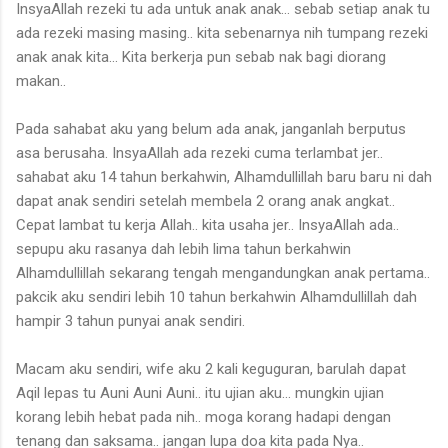
InsyaAllah rezeki tu ada untuk anak anak... sebab setiap anak tu
ada rezeki masing masing.. kita sebenarnya nih tumpang rezeki
anak anak kita... Kita berkerja pun sebab nak bagi diorang
makan..
Pada sahabat aku yang belum ada anak, janganlah berputus
asa berusaha. InsyaAllah ada rezeki cuma terlambat jer..
sahabat aku 14 tahun berkahwin, Alhamdullillah baru baru ni dah
dapat anak sendiri setelah membela 2 orang anak angkat..
Cepat lambat tu kerja Allah.. kita usaha jer.. InsyaAllah ada..
sepupu aku rasanya dah lebih lima tahun berkahwin
Alhamdullillah sekarang tengah mengandungkan anak pertama..
pakcik aku sendiri lebih 10 tahun berkahwin Alhamdullillah dah
hampir 3 tahun punyai anak sendiri.
Macam aku sendiri, wife aku 2 kali keguguran, barulah dapat
Aqil lepas tu Auni Auni Auni.. itu ujian aku... mungkin ujian
korang lebih hebat pada nih.. moga korang hadapi dengan
tenang dan saksama.. jangan lupa doa kita pada Nya..