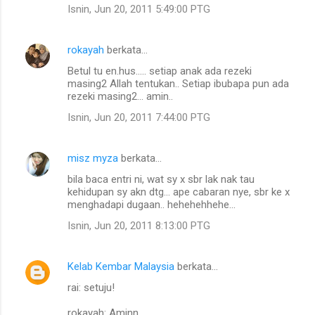
n
Isnin, Jun 20, 2011 5:49:00 PTG
rokayah
berkata…
Betul tu en.hus..... setiap anak ada rezeki
masing2 Allah tentukan.. Setiap ibubapa pun ada
rezeki masing2... amin..
Isnin, Jun 20, 2011 7:44:00 PTG
misz myza
berkata…
bila baca entri ni, wat sy x sbr lak nak tau
kehidupan sy akn dtg... ape cabaran nye, sbr ke x
menghadapi dugaan.. hehehehhehe...
Isnin, Jun 20, 2011 8:13:00 PTG
Kelab Kembar Malaysia
berkata…
rai: setuju!
rokayah: Aminn