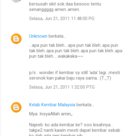
bersusah skit sok daa besooo tentu
senanggggg amen..amen..
Selasa, Jun 21, 2011 11:48:00 PG
Unknown
berkata…
...apa pun tak bleh....apa pun tak bleh..apa pun
tak bleh..apa pun tak bleh..apa pun tak bleh..apa
pun tak bleh.....wakakaka~~
p/s : wonder if kembar sy still 'ada' lagi...mesti
seronok kan pakai baju raya sama.. (T_T)
Selasa, Jun 21, 2011 1:32:00 PTG
Kelab Kembar Malaysia
berkata…
Mya: InsyaAllah amin,,
Najeeb: ko ada kembar ke? ooo kisahnya...
takpe2 nanti kawin mesti dapat kembar sebab
ko dah ada gen kembar nih