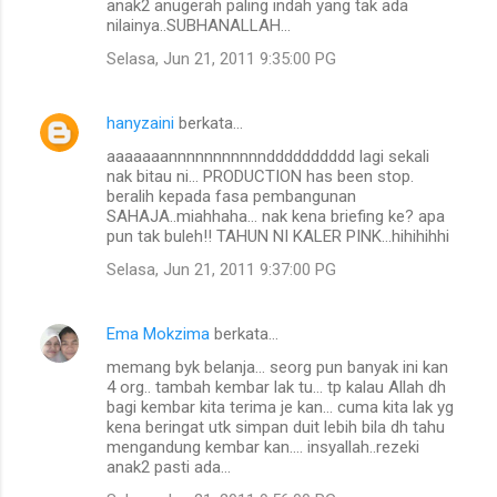
anak2 anugerah paling indah yang tak ada
nilainya..SUBHANALLAH...
Selasa, Jun 21, 2011 9:35:00 PG
hanyzaini
berkata…
aaaaaaannnnnnnnnnndddddddddd lagi sekali
nak bitau ni... PRODUCTION has been stop.
beralih kepada fasa pembangunan
SAHAJA..miahhaha... nak kena briefing ke? apa
pun tak buleh!! TAHUN NI KALER PINK...hihihihhi
Selasa, Jun 21, 2011 9:37:00 PG
Ema Mokzima
berkata…
memang byk belanja... seorg pun banyak ini kan
4 org.. tambah kembar lak tu... tp kalau Allah dh
bagi kembar kita terima je kan... cuma kita lak yg
kena beringat utk simpan duit lebih bila dh tahu
mengandung kembar kan.... insyallah..rezeki
anak2 pasti ada...