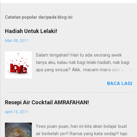
Catatan popular daripada blog ini
Hadiah Untuk Lelaki!
Mac 09, 2011
Salam tengahari! Hari tu ada seorang awek
tanya aku, kalau nak bagi lelaki hadiah, nak bagi
apa yang sesuai? Aikk.. macam mana ada awek
bleh tanya plak nih? Macam ni.. masa aku
BACA LAGI
tolong sepupu aku berniaga.. ada laa awek cun
ni nak beli towel kat gerai aku ni.. lepas tu dia
tanya laa aku... Ermm... entah?! Aku pun jawab
Resepi Air Cocktail AMRAFAHAN!
laa itu ini bla.. bla bla... sebab aku pun takdelah
April 15, 2011
kisah sangat hadiah-hadiah nih.. Tak dapat pun
takpe. Dapat lagi laa suka! Hehehe.. Pada
Yeee puan-puan, hari ini kita akan belajar buat
pendapat aku ni, lelaki suka hadiah yang boleh
air berkelah yer!! Ramai yang kata sedap!! tapi
digunakan hari-hari atau pun kerap dan tahan