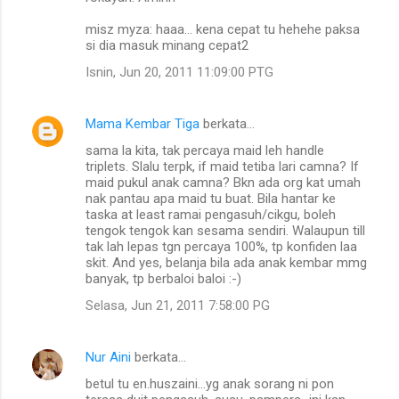
misz myza: haaa... kena cepat tu hehehe paksa
si dia masuk minang cepat2
Isnin, Jun 20, 2011 11:09:00 PTG
Mama Kembar Tiga
berkata…
sama la kita, tak percaya maid leh handle
triplets. Slalu terpk, if maid tetiba lari camna? If
maid pukul anak camna? Bkn ada org kat umah
nak pantau apa maid tu buat. Bila hantar ke
taska at least ramai pengasuh/cikgu, boleh
tengok tengok kan sesama sendiri. Walaupun till
tak lah lepas tgn percaya 100%, tp konfiden laa
skit. And yes, belanja bila ada anak kembar mmg
banyak, tp berbaloi baloi :-)
Selasa, Jun 21, 2011 7:58:00 PG
Nur Aini
berkata…
betul tu en.huszaini...yg anak sorang ni pon