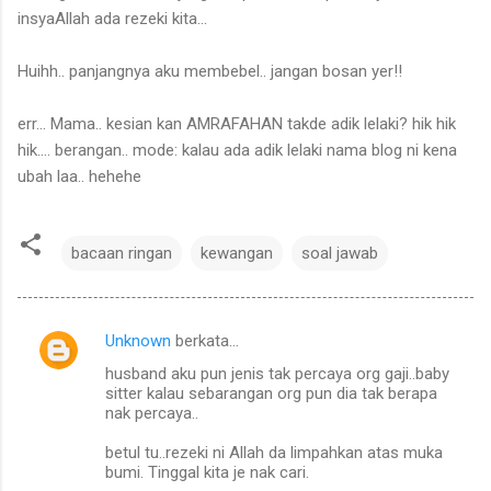
insyaAllah ada rezeki kita...
Huihh.. panjangnya aku membebel.. jangan bosan yer!!
err... Mama.. kesian kan AMRAFAHAN takde adik lelaki? hik hik
hik.... berangan.. mode: kalau ada adik lelaki nama blog ni kena
ubah laa.. hehehe
bacaan ringan
kewangan
soal jawab
Unknown
berkata…
U
husband aku pun jenis tak percaya org gaji..baby
l
sitter kalau sebarangan org pun dia tak berapa
a
nak percaya..
s
betul tu..rezeki ni Allah da limpahkan atas muka
bumi. Tinggal kita je nak cari.
a