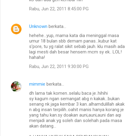
Rabu, Jun 22, 2011 8:45:00 PG
Unknown
berkata…
hehehe...yup, mama kata dia meninggal masa
umur 18 bulan sbb demam panas...kubur kat
s'pore, tu yg ralat sikit sebab jauh. klu masih ada
lagi mesti dah besar hensem mcm sy ek.. LOL!
hahaha!
Rabu, Jun 22, 2011 9:30:00 PG
mimmie
berkata…
dh lama tak komen..selalu baca je..hihihi
sy kagum ngan semangat abg n kakak...bukan
senang nk jaga kembar 3 kan..alhamdulillah akak
n abg insan terpilih..oahit manis hanya korang je
yang tahu kan.sy doakan auni,auni,auni dan aqi
menjadi anak yg soleh dan solehah pada masa
akan datang...