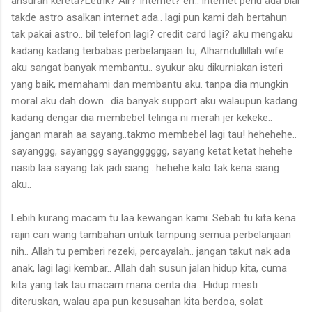
ansuran kereta?Letrik? Air? Internet? err.. internet perlu ada biar
takde astro asalkan internet ada.. lagi pun kami dah bertahun
tak pakai astro.. bil telefon lagi? credit card lagi? aku mengaku
kadang kadang terbabas perbelanjaan tu, Alhamdullillah wife
aku sangat banyak membantu.. syukur aku dikurniakan isteri
yang baik, memahami dan membantu aku. tanpa dia mungkin
moral aku dah down.. dia banyak support aku walaupun kadang
kadang dengar dia membebel telinga ni merah jer kekeke..
jangan marah aa sayang..takmo membebel lagi tau! hehehehe..
sayanggg, sayanggg sayangggggg, sayang ketat ketat hehehe
nasib laa sayang tak jadi siang.. hehehe kalo tak kena siang
aku..
Lebih kurang macam tu laa kewangan kami. Sebab tu kita kena
rajin cari wang tambahan untuk tampung semua perbelanjaan
nih.. Allah tu pemberi rezeki, percayalah.. jangan takut nak ada
anak, lagi lagi kembar.. Allah dah susun jalan hidup kita, cuma
kita yang tak tau macam mana cerita dia.. Hidup mesti
diteruskan, walau apa pun kesusahan kita berdoa, solat