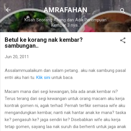
Langkau ke kandungan utama
AMRAFAHAN
Kisah Seorang Abang dan Adik Perempuan
Kembar 3 nya...
Betul ke korang nak kembar?
sambungan..
Jun 20, 2011
Assalammualaikum dan salam petang.. aku nak sambung pasal
entri aku hari tu.
Klik sini
untuk baca.
Macam mana dari segi kewangan, bila ada anak kembar ni?
Terus terang dari segi kewangan untuk orang macam aku kerja
kontrak gomen ni, agak terhad. Pernah terfikir semasa wife aku
mengandungkan kembar, nanti nak hantar anak ke mana? taska
ke? pengasuh ke? jaga sendiri ke? Disebabkan wife aku kerja
tetap gomen, sayang laa nak suruh dia berhenti untuk jaga anak