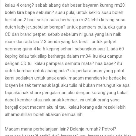
kalau 4 orang? sebab abang dah besar bayaran kurang rm20.
boleh kira bape sebulan? susu pula, untuk sekilo susu boleh
bertahan 2 hari. sekilo susu berharga rm24 lebih kurang susu
dutch lady jer..sebulan berapa? untuk pampers pula, aku guna
CD dan brand petpet. sebab sebelum ni guna yang lain naik
ruam dan ada laa 2 3 benda yang tak best... untuk petpet
seorang guna 4 ke 6 keping sehari. sebungkus saiz L ada 60
keping kalau tak silap berharga dalam rm34. Itu aku campur
dengan CD tu.. kalau pampers semata mata? haa bape? itu
untuk kembar untuk abang pula? itu perkara asas yang patut
kami sediakan untuk anak anak. macam mandian ke bedak ke
losyen ke tak termasuk lagi. aku tulis ni bukan merungut ke apa
tapi aku nak share pengalaman aku dengan korang yang bakal
dapat kembar atau nak anak kembar.. ini untuk orang yang
bergaji ciput macam aku ni tau.. kalau korang ada rezeki lebih
alhamdulllillah boleh abaikan semua nih..
Macam mana perbelanjaan lain? Belanja rumah? Petrol?