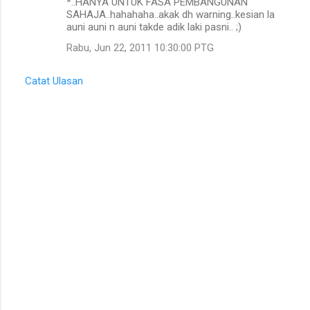
*..HANYA UNTUK FASA PEMBANGUNAN
SAHAJA..hahahaha..akak dh warning..kesian la
auni auni n auni takde adik laki pasni.. ;)
Rabu, Jun 22, 2011 10:30:00 PTG
Catat Ulasan