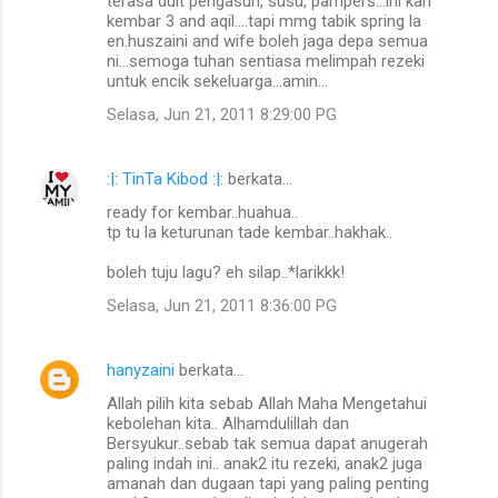
terasa duit pengasuh, susu, pampers...ini kan
kembar 3 and aqil....tapi mmg tabik spring la
en.huszaini and wife boleh jaga depa semua
ni...semoga tuhan sentiasa melimpah rezeki
untuk encik sekeluarga...amin...
Selasa, Jun 21, 2011 8:29:00 PG
:|: TinTa Kibod :|:
berkata…
ready for kembar..huahua..
tp tu la keturunan tade kembar..hakhak..
boleh tuju lagu? eh silap..*larikkk!
Selasa, Jun 21, 2011 8:36:00 PG
hanyzaini
berkata…
Allah pilih kita sebab Allah Maha Mengetahui
kebolehan kita.. Alhamdulillah dan
Bersyukur..sebab tak semua dapat anugerah
paling indah ini.. anak2 itu rezeki, anak2 juga
amanah dan dugaan tapi yang paling penting