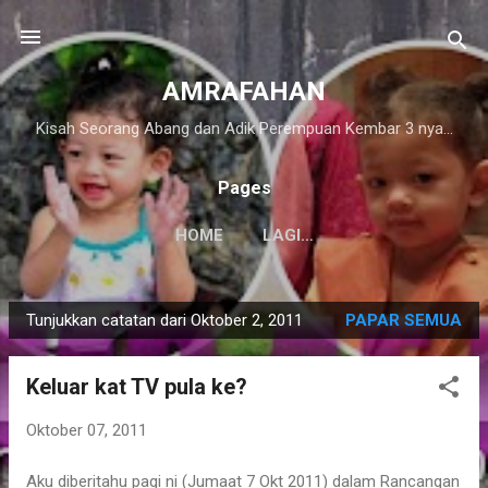
Langkau ke kandungan utama
AMRAFAHAN
Kisah Seorang Abang dan Adik Perempuan Kembar 3 nya...
Pages
HOME
LAGI…
Tunjukkan catatan dari Oktober 2, 2011
PAPAR SEMUA
C
a
Keluar kat TV pula ke?
t
a
Oktober 07, 2011
t
a
Aku diberitahu pagi ni (Jumaat 7 Okt 2011) dalam Rancangan