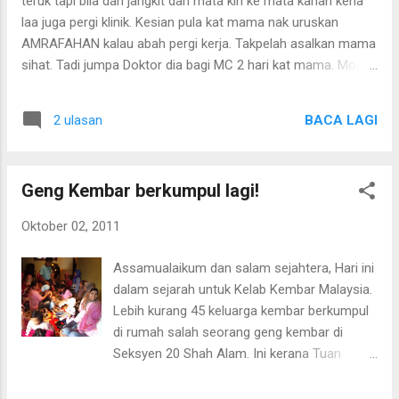
teruk tapi bila dah jangkit dari mata kiri ke mata kanan kena
dorang makan, abah ajaklah tidur... perghhh... memang
laa juga pergi klinik. Kesian pula kat mama nak uruskan
mencabar laaa nak bagi diorang nih tidur... kita nih tak boleh
AMRAFAHAN kalau abah pergi kerja. Takpelah asalkan mama
na...
sihat. Tadi jumpa Doktor dia bagi MC 2 hari kat mama. Moga
cepat sembuh yer mama! Published with Blogger-droid v1.7.4
BACA LAGI
2 ulasan
Geng Kembar berkumpul lagi!
Oktober 02, 2011
Assamualaikum dan salam sejahtera, Hari ini
dalam sejarah untuk Kelab Kembar Malaysia.
Lebih kurang 45 keluarga kembar berkumpul
di rumah salah seorang geng kembar di
Seksyen 20 Shah Alam. Ini kerana Tuan
rumah Eida buat majlis aqiqah dan sambutan
hari jadi untuk anak kembarnya. Tuan rumah