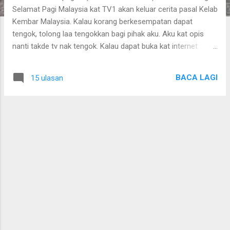
n
Selamat Pagi Malaysia kat TV1 akan keluar cerita pasal Kelab
Kembar Malaysia. Kalau korang berkesempatan dapat
tengok, tolong laa tengokkan bagi pihak aku. Aku kat opis
nanti takde tv nak tengok. Kalau dapat buka kat internet
maybe baru boleh tengok.. Harap harap dapat laa huhuhu
Boleh tengok kat sini http://www.rtm.gov.my/tv/ Mana laa tau
BACA LAGI
15 ulasan
ado muka AMRAFAHAN... Hehehe Published with Blogger-
droid v1.7.4