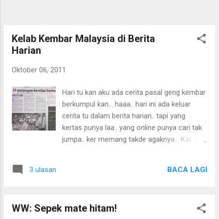
Kelab Kembar Malaysia di Berita
Harian
Oktober 06, 2011
Hari tu kan aku ada cerita pasal geng kembar
berkumpul kan... haaa.. hari ini ada keluar
cerita tu dalam berita harian.. tapi yang
kertas punya laa.. yang online punya cari tak
jumpa.. ker memang takde agaknya... Kat sini
aku ambil gambar jerlah yer.. hehehe.. malas
nak taip balik.. macam takde kerja laa pulak
BACA LAGI
3 ulasan
kalau taip balik.. hahaha
WW: Sepek mate hitam!