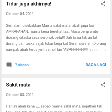
Tidur juga akhirnya!
Oktober 04, 2011
Semalam disebabkan Mama sakit mata, abah jaga laa
AMRAFAHAN, mama kena berehat laa.. Masa pergi ambil
diorang ditaska rasa seronok betul!! Dah lama tak ambil
dorang dari taska sejak tukar kerja kat Seremban nih! Diorang
nampak abah terus jerit sambil lari "ABAHHHHH!!!! lepas tu
tiba tiba abang keluar jerit "AYAHHHHH!!!" aikk... sejak bila
sudah tukar jadi Ayah nih.. cikgu dia pun pelik... arghh takpe
BACA LAGI
7 ulasan
layan jer!!! Masa tu perasaan tu sungguh bahagialah!! tak tau
nak kata macam mana!! mungkin sebab rindu aksi aksi
diorang balik sekolah!! Yelah dulu abah yang buat semua..
Sakit mata
sekarang tukar mama pula yang buat semua.. Sampai rumah
dah pukul 6 lebih. Abah masakkan bubur nasi untuk diorang
Oktober 03, 2011
sementara tu diorang tengok tv sambil sepah-sepahkan apa
yang patut!! Mama dah melepek dalam bilik.. yelah.. kang
Hari ini abah kena EL sebab mama sakit mata, ingatkan tak
jangkit kat diorang satu hal pulak... Bila dah siap suapkan